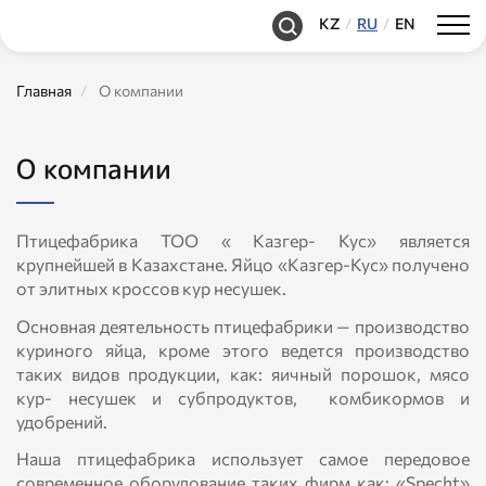
KZ
RU
EN
Главная
О компании
О компании
Птицефабрика ТОО « Казгер- Кус» является
крупнейшей в Казахстане. Яйцо «Казгер-Кус» получено
от элитных кроссов кур несушек.
Основная деятельность птицефабрики — производство
куриного яйца, кроме этого ведется производство
таких видов продукции, как: яичный порошок, мясо
кур- несушек и субпродуктов, комбикормов и
удобрений.
Наша птицефабрика использует самое передовое
современное оборудование таких фирм как: «Specht»